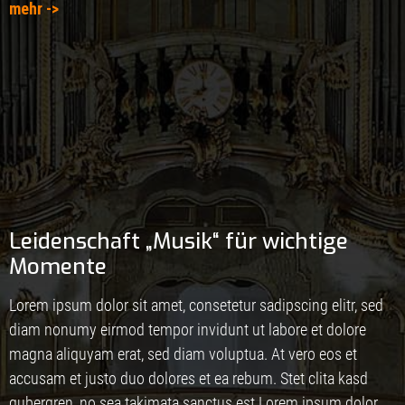
mehr ->
Leidenschaft „Musik“ für wichtige
Momente
Lorem ipsum dolor sit amet, consetetur sadipscing elitr, sed
diam nonumy eirmod tempor invidunt ut labore et dolore
magna aliquyam erat, sed diam voluptua. At vero eos et
accusam et justo duo dolores et ea rebum. Stet clita kasd
gubergren, no sea takimata sanctus est Lorem ipsum dolor