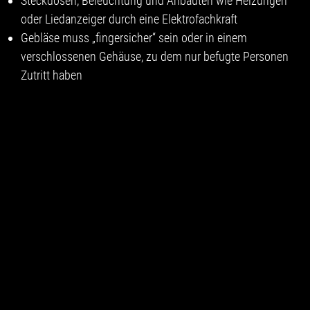
Steckdosen, Beleuchtung und Anbauten wie Heizungen
oder Liedanzeiger durch eine Elektrofachkraft
Gebläse muss „fingersicher“ sein oder in einem
verschlossenen Gehäuse, zu dem nur befugte Personen
Zutritt haben
Wenn es in der Orgel offene Kontakte im
Kleinspannungsbereich gibt (was fast immer der Fall ist),
muss das Netzgerät SELV-fähig sein. Dazu muss oft der
Gleichrichter ausgetauscht werden.
Wie sind die Leitungen in der Orgel dimensioniert und
welches Absicherungskonzept eignet am besten?
Gibt es Funktionsstörungen und was ist die Ursache
dafür?
Gehen von einzelnen Klemmstellen Gefahren aus und
sollten diese ersetzt werden?
Gibt es 42 V Drehstrom und wie kann dafür ein
Berührungsschutz geschaffen werden?