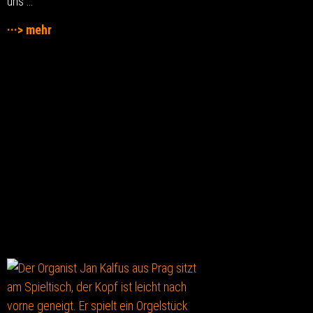
uns …
···> mehr