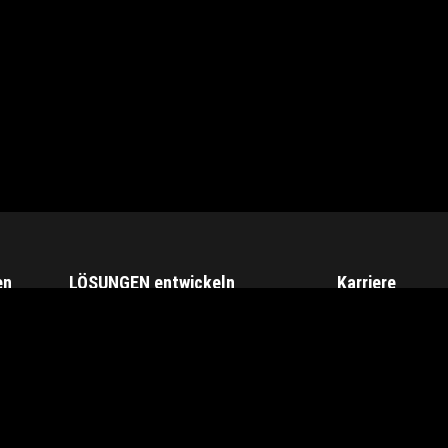
en
LÖSUNGEN entwickeln
Karriere
Schimmel richtig behandeln
Holzwurm bekämpfen
Elektrische Sicherheit
Bleizucker verhindern
Orgeln verpacken