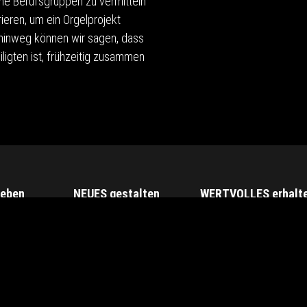
ne Berufsgruppen zu vermitteln
eren, um ein Orgelprojekt
 hinweg können wir sagen, dass
ligten ist, frühzeitig zusammen
leben
NEUES gestalten
WERTVOLLES erhalt
 1855
Kirchenorgeln
Restaurierungen
osophie
Konzertorgeln
Reinigung
ne
Moderne Entwürfe
Überarbeitung
 Videos
Stimmservice
rgelbau
• Referenzliste