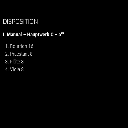
DISPOSITION
I. Manual – Hauptwerk C – a“‘
1. Bourdon 16′
2. Praestant 8′
3. Flöte 8′
4. Viola 8′
5. Principal 4′
6. Flaut 4′
7. Octav 2′
8. Mixtur 3f. 1 1/3′
9. Trompete 8′
II. Manual – Schwellwerk C-a“‘