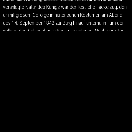
veranlagte Natur des Königs war der festliche Fackelzug, den
er mit großem Gefolge in historischen Kostümen am Abend
des 14. September 1842 zur Burg hinauf unternahm, um den
vollendeten Schlossbau in Besitz zu nehmen. Nach dem Tod
des seit 1858 schwer erkrankten Königs 1861 behielt seine
Gemahlin das Schloss als Witwensitz, in dem sie sich bis zu
ihrem Tod im Jahr 1873 einige Male aufhielt.
Die Grundmauern der um die Mitte des 13. Jahrhunderts
erbauten, etwa 200 Jahre lang als kurfürstlich triererische
Zollstätte verwendeten und im Pfälzischen Erbfolgekrieg 1689
zerstörten Burg waren weitgehend erhalten geblieben, und die
Bauaufnahmen der Architekten Johann Lassaulx (1823),
Wussow und Naumann (1837) bildeten die Grundlage für eine
Wiederherstellung, für die der berühmte Berliner Architekt Karl
Friedrich von Schinkel im Auftrag des Königs ein Konzept
entwarf, das unter sorgfältiger Bewahrung historischer