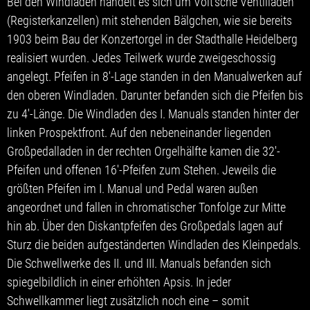
Bei den Windladen handelt es sich um Voit’sche Ventilladen
(Registerkanzellen) mit stehenden Bälgchen, wie sie bereits
1903 beim Bau der Konzertorgel in der Stadthalle Heidelberg
realisiert wurden. Jedes Teilwerk wurde zweigeschossig
angelegt. Pfeifen in 8′-Lage standen in den Manualwerken auf
den oberen Windladen. Darunter befanden sich die Pfeifen bis
zu 4′-Länge. Die Windladen des I. Manuals standen hinter der
linken Prospektfront. Auf den nebeneinander liegenden
Großpedalladen in der rechten Orgelhälfte kamen die 32′-
Pfeifen und offenen 16′-Pfeifen zum Stehen. Jeweils die
größten Pfeifen im I. Manual und Pedal waren außen
angeordnet und fallen in chromatischer Tonfolge zur Mitte
hin ab. Über den Diskantpfeifen des Großpedals lagen auf
Sturz die beiden aufgeständerten Windladen des Kleinpedals.
Die Schwellwerke des II. und III. Manuals befanden sich
spiegelbildlich in einer erhöhten Apsis. In jeder
Schwellkammer liegt zusätzlich noch eine – somit