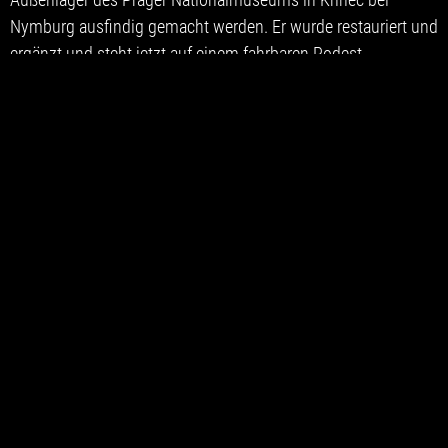
Nymburg ausfindig gemacht werden. Er wurde restauriert und
ergänzt und steht jetzt auf einem fahrbaren Podest.
Ergänzend zu dem Voit’schen Spieltisch erhielt die Orgel
einen neuen, ebenfalls elektrischen, fahrbaren Spieltisch.
Diese Neuanfertigung sollte der heutigen Spiel- und
Registrierpraxis Rechnung tragen, da sich eine Ausstattung
des originalen Spieltisches z.B. mit elektrischer
Speicheranlage ausschloss. Beide Spieltische sind mit einem
10 m langen LWL-Kabel ausgestattet. In Verbindung mit den
drei im Orchesterpodium eingerichteten Steckdosen
ermöglicht dies die Aufstellung von beiden Spieltischen an
jeder Stelle der Bühne.
Die Intonation umfasste die Überarbeitung des Voit-
Bestandes und die Neuintonation bzw. Einfügung des
rekonstruierten Pfeifenwerkes. Die von Jan Tucek gefertigten
Holzregister kamen nicht an die Qualität der Voit- Pfeifen