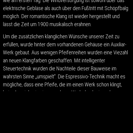
wie am ersten Tag. Die Windversorgung ist sowohl über das
elektrische Gebläse als auch über den Fußtritt mit Schöpfbalg
möglich. Der romantische Klang ist wieder hergestellt und
lässt die Zeit um 1900 musikalisch erahnen.
Um die zusätzlichen klanglichen Wünsche unserer Zeit zu
erfüllen, wurde hinter dem vorhandenen Gehäuse ein Auxiliar-
Werk gebaut. Aus wenigen Pfeifenreihen wurden eine Viezahl
an neuen Klangfarben geschaffen. Mit intelligenter
Steuertechnik wurden die Nachteile dieser Bauweise im
wahrsten Sinne „umspielt“. Die Espressivo-Technik macht es
mögliche, dass eine Pfeife, die im einen Werk schon klingt,
beim Anspielen in einem anderen Werk durch ein anderes
Register nochmals neu „anspricht“. Die üblichen Klanglöcher
verschwinden dadurch und dem Musiker stehen vollständige
Register zur Verfügung.
Wir sind sehr glücklich, hier das perfekte Konzept für dieses