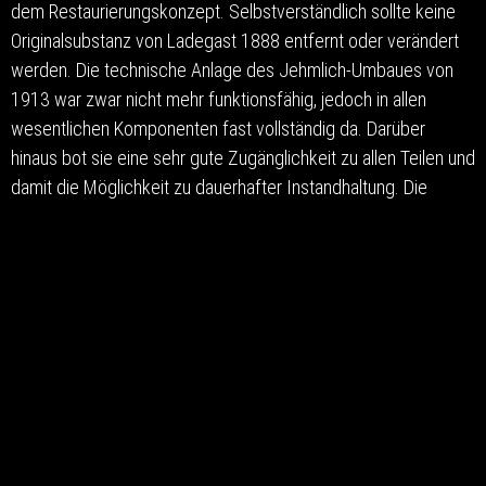
dem Restaurierungskonzept. Selbstverständlich sollte keine
Originalsubstanz von Ladegast 1888 entfernt oder verändert
werden. Die technische Anlage des Jehmlich-Umbaues von
1913 war zwar nicht mehr funktionsfähig, jedoch in allen
wesentlichen Komponenten fast vollständig da. Darüber
hinaus bot sie eine sehr gute Zugänglichkeit zu allen Teilen und
damit die Möglichkeit zu dauerhafter Instandhaltung. Die
gravierendsten Veränderungen, die hauptsächlich in den 1950-
er Jahren stattgefunden haben, beschränkten sich
hauptsächlich auf Verschiebungen, Ergänzungen und den
Austausch einzelner Pfeifenreihen (hauptsächlich im III.
Manual), konnten als rückgängig gemacht werden.
Die pneumatische Traktur blieb erhalten und wurde
instandgesetzt. Einzelne Schwachstellen im Konzept der
Anlage von 1913 wurden verbessert, z. B. durch
Wiedereinrichtung der schon vorhandenen Trennung von