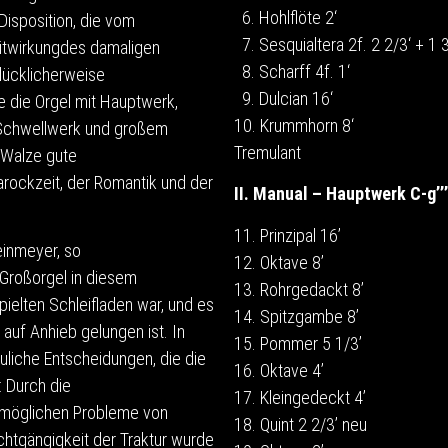
6. Hohlflöte 2‘
isposition, die vom
7. Sesquialtera 2f. 2 2/3‘ + 1 
Mitwirkungdes damaligen
8. Scharff 4f. 1‘
glücklicherweise
9. Dulcian 16‘
e die Orgel mit Hauptwerk,
10. Krummhorn 8‘
 Schwellwerk und großem
Tremulant
 Walze gute
arockzeit, der Romantik und der
II. Manual – Hauptwerk C-g’’’
11. Prinzipal 16’
einmeyer, so
12. Oktave 8’
 Großorgel in diesem
13. Rohrgedackt 8’
elten Schleifladen war, und es
14. Spitzgambe 8’
auf Anhieb gelungen ist. In
15. Pommer 5 1/3’
auliche Entscheidungen, die die
16. Oktave 4’
: Durch die
17. Kleingedeckt 4’
 möglichen Probleme von
18. Quint 2 2/3’ neu
htgängigkeit der Traktur wurde