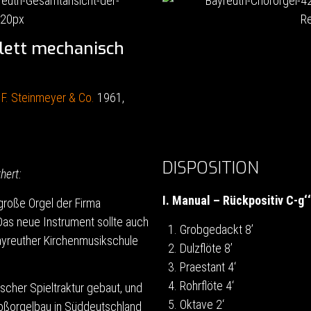
lett mechanisch
 F. Steinmeyer & Co.
1961,
DISPOSITION
hert:
I. Manual – Rückpositiv C-g‘‘
 große Orgel der Firma
Das neue Instrument sollte auch
1. Grobgedackt 8’
Bayreuther Kirchenmusikschule
2. Dulzflöte 8’
3. Praestant 4‘
4. Rohrflöte 4‘
cher Spieltraktur gebaut, und
5. Oktave 2‘
roßorgelbau in Süddeutschland